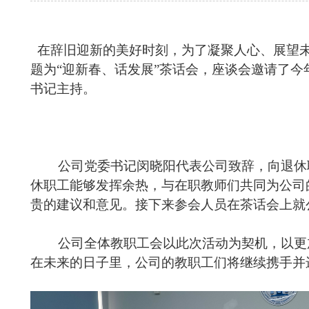
在辞旧迎新的美好时刻，为了凝聚人心、展望未来
题为“迎新春、话发展”茶话会，座谈会邀请了
书记主持。
公司党委书记闵晓阳代表公司致辞，向退休职
休职工能够发挥余热，与在职教师们共同为公司
贵的建议和意见。接下来参会人员在茶话会上就
公司全体教职工会以此次活动为契机，以更加
在未来的日子里，公司的教职工们将继续携手并