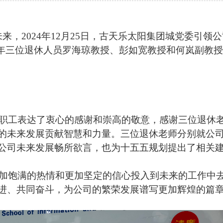
，2024年12月25日，古天乐太阳集团城党委引领
今年三位退休人员罗海琼教授、彭如宽教授和何岚副教
工表达了衷心的感谢和崇高的敬意，感谢三位退休老
的未来发展贡献智慧和力量。三位退休老师分别就公
公司未来发展畅所欲言，也为十五五规划提出了相关
饱满的热情和更加坚定的信心投入到未来的工作中去
进、共同奋斗，为公司的繁荣发展谱写更加辉煌的篇