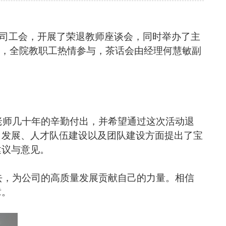
公司工会，开展了荣退教师座谈会，同时举办了主
授，全院教职工热情参与，茶话会由经理何慧敏副
师几十年的辛勤付出，并希望通过这次活动退
司发展、人才队伍建设以及团队建设方面提出了宝
建议与意见。
，为公司的高质量发展贡献自己的力量。相信
章。