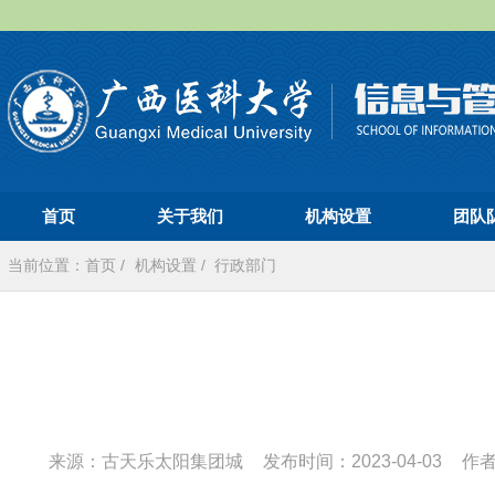
首页
关于我们
机构设置
团队
当前位置：
首页
机构设置
行政部门
来源：古天乐太阳集团城
发布时间：2023-04-03
作